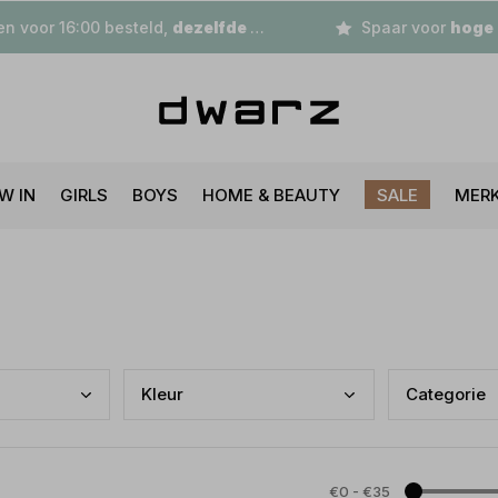
n voor 16:00 besteld,
dezelfde dag
verzonden
Spaar voor
hoge korting
W IN
GIRLS
BOYS
HOME & BEAUTY
SALE
MER
Kleu
r
Cate
gorie
€0
-
€35