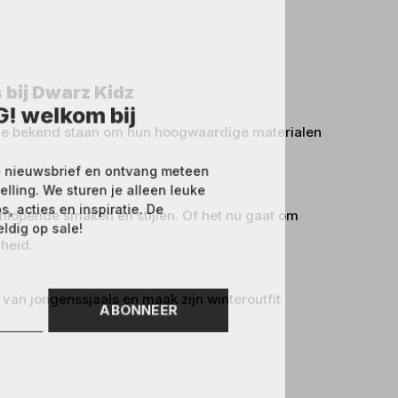
 bij Dwarz Kidz
! welkom bij
die bekend staan om hun hoogwaardige materialen
 nieuwsbrief en ontvang meteen
elling. We sturen je alleen leuke
 acties en inspiratie. De
enlopende smaken en stijlen. Of het nu gaat om
ldig op sale!
heid.
 van jongenssjaals en maak zijn winteroutfit
ABONNEER