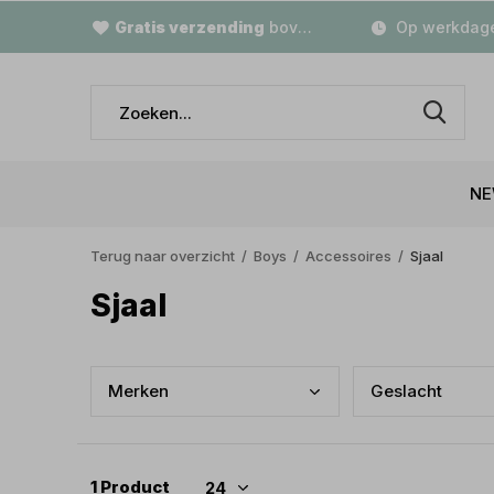
Gratis verzending
boven €79,-
Op werkdage
NE
Terug naar overzicht
Boys
Accessoires
Sjaal
Sjaal
Merk
en
Gesl
acht
1 Product