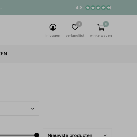
4.8
0
0
inloggen
verlanglijst
winkelwagen
KEN