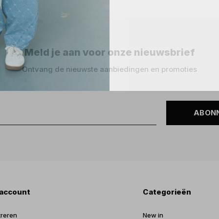
Meld je aan voor onze nieuwsbrief
Ontvang de nieuwste aanbiedingen en promoties
ABON
 account
Categorieën
treren
New in