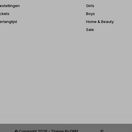
estellingen
Girls
ickets
Boys
erlanglijst
Home & Beauty
Sale
© Copyright
2026
- Theme By
DMWS
x
Plus+
-
RSS-feed