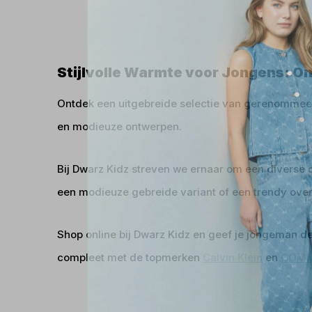
Stijlvolle Warmte voor Jongens: O
Ontdek een uitgebreide selectie van gerenomme
en modieuze ontwerpen.
Bij Dwarz Kidz streven we ernaar om een diverse c
een modieuze gebreide variant of een trendy over
Shop online bij Dwarz Kidz en geef je jongeman de 
compleet met de topmerken
Calvin Klein
en
COMM