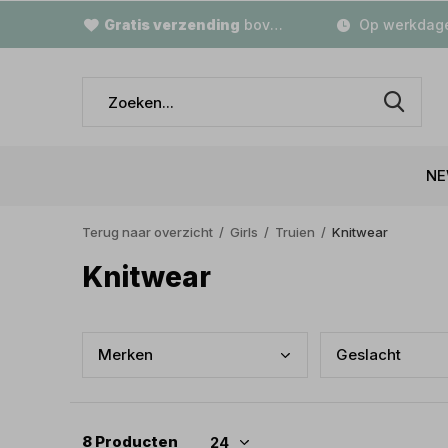
Gratis verzending
boven €79,-
Op werkdage
NE
Terug naar overzicht
Girls
Truien
Knitwear
Knitwear
Merk
en
Gesl
acht
8 Producten