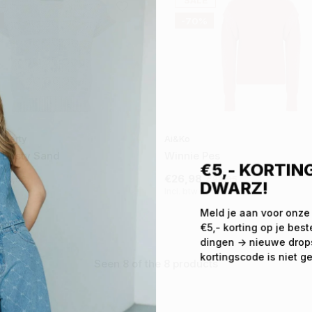
SALE
-70%
Liberty
Ai&Ko
 Dusty Sand
Winnie Pes
€5,- KORTING
€26,98
€69,95
€89,95
DWARZ!
Incl. btw
Meld je aan voor onze
€5,- korting op je best
dingen -> nieuwe drops,
kortingscode is niet ge
Seen 8 of the 8 products