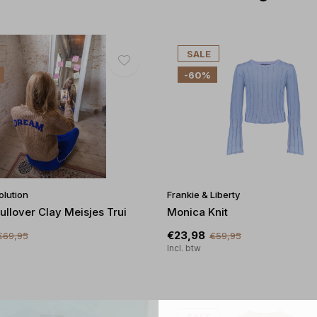
SALE
-60%
olution
Frankie & Liberty
ullover Clay Meisjes Trui
Monica Knit
€23,98
€69,95
€59,95
Incl. btw