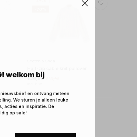
SALE
-70%
Scotch & Soda
Half-zip cable knit pullover
! welkom bij
€26,99
€89,96
Incl. btw
 nieuwsbrief en ontvang meteen
elling. We sturen je alleen leuke
 acties en inspiratie. De
ldig op sale!