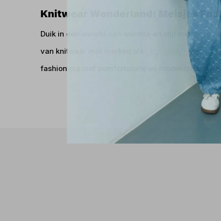
Knitwear Wonderland: Meisjes Fas
Duik in een wereld van warmte en stijl met onze co
van knitwear met merken als
ALIX Mini
,
Frankie & 
fashionista met comfortabele en modieuze knitwear.