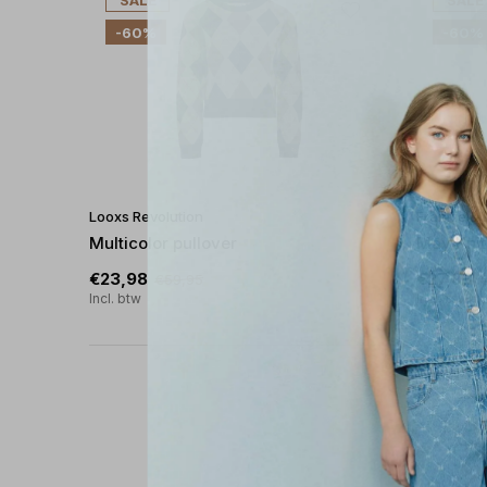
SALE
SALE
-60%
-60%
Looxs Revolution
Frankie & 
Multicolor pullover
May Knit
€23,98
€27,98
€59,95
Incl. btw
Incl. btw