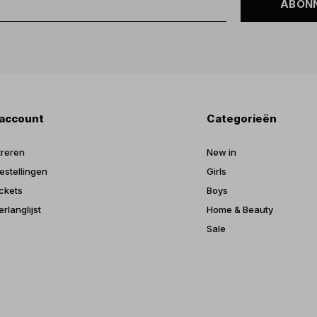
ABON
 account
Categorieën
treren
New in
estellingen
Girls
ickets
Boys
erlanglijst
Home & Beauty
Sale