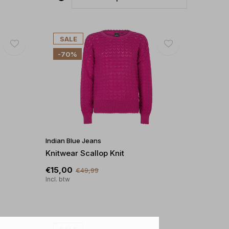
SALE
-70%
Indian Blue Jeans
Knitwear Scallop Knit
€15,00
€49,99
Incl. btw