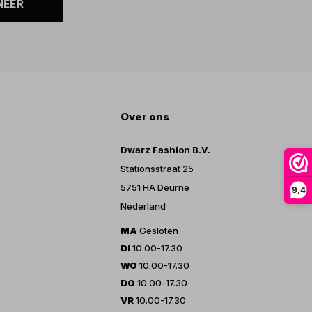
NEER
Over ons
Dwarz Fashion B.V.
Stationsstraat 25
5751 HA Deurne
9,4
Nederland
MA
Gesloten
DI
10.00-17.30
WO
10.00-17.30
DO
10.00-17.30
VR
10.00-17.30