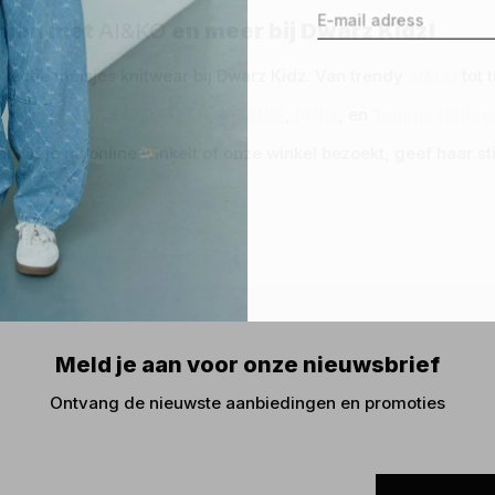
hion met
AI&KO
en meer bij Dwarz Kidz!
llectie meisjes knitwear bij Dwarz Kidz. Van trendy
AI&KO
tot 
Liberty
,
LOOXS 10SIXTEEN
,
NIK&NIK
,
Rellix
, en
Tommy Hilfige
 Of je nu online winkelt of onze winkel bezoekt, geef haar stij
Meld je aan voor onze nieuwsbrief
Ontvang de nieuwste aanbiedingen en promoties