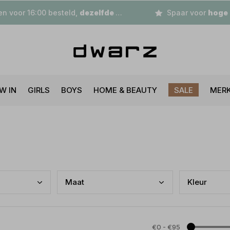
n voor 16:00 besteld,
dezelfde dag
verzonden
Spaar voor
hoge korting
W IN
GIRLS
BOYS
HOME & BEAUTY
SALE
MER
Maat
Kleu
r
€0
-
€95