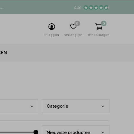
4.8
0
0
inloggen
verlanglijst
winkelwagen
KEN
Cate
gorie