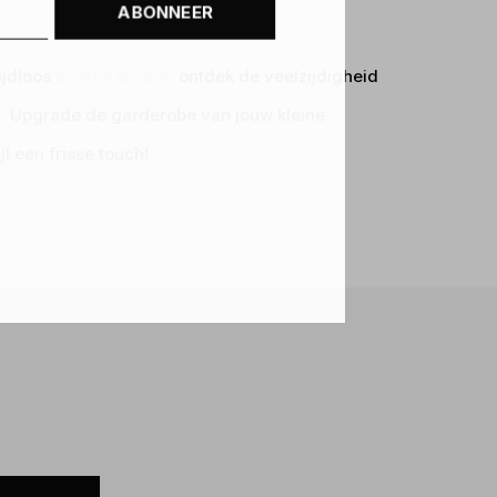
ABONNEER
tijdloos
Scotch & Soda
ontdek de veelzijdigheid
r
. Upgrade de garderobe van jouw kleine
l een frisse touch!