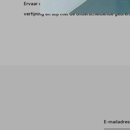
Ervaar de wereld van
N Home
in je eigen huis me
verfijning en stijl met de onderscheidende geuren