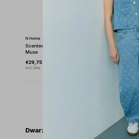
N Home
N Home
Scented Home Candle Max - London
Refreshi
Muse
Alps 250
€29,75
€8,25
€59,50
€1
Incl. btw
Incl. btw
Dwarz Kidz: Creëer een Luxueuze S