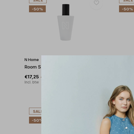
SALE
SALE
-50%
-50%
N Home
N Home
Room Spray - Jardin de Paris
Fragranc
€17,25
€27,25
€34,50
€
Incl. btw
Incl. btw
SALE
SALE
-50%
-50%