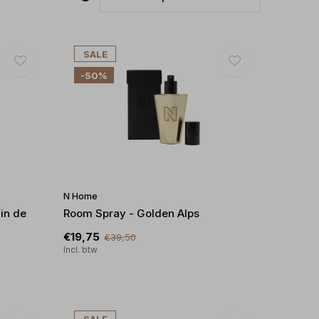
SALE
-50%
N Home
in de
Room Spray - Golden Alps
€19,75
€39,50
Incl. btw