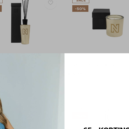
SALE
-50%
N Home
e Sticks Max - Golden Alps
Scented Home Candle - Gold
€19,75
54,50
€39,50
Incl. btw
SALE
-50%