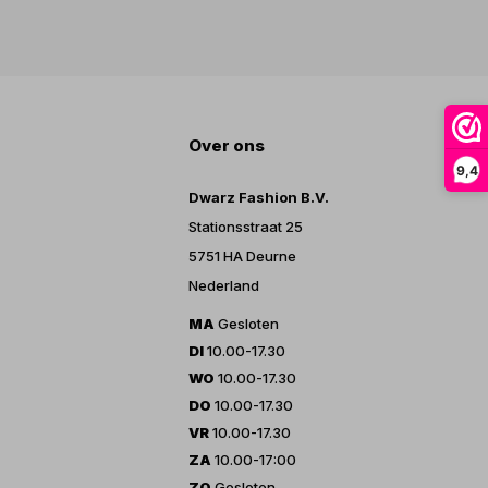
Over ons
9,4
Dwarz Fashion B.V.
Stationsstraat 25
5751 HA Deurne
Nederland
MA
Gesloten
DI
10.00-17.30
WO
10.00-17.30
DO
10.00-17.30
VR
10.00-17.30
ZA
10.00-17:00
ZO
Gesloten