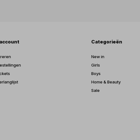
 account
Categorieën
treren
New in
estellingen
Girls
ickets
Boys
erlanglijst
Home & Beauty
Sale