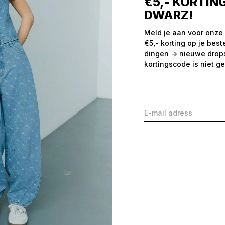
€5,- KORTING
DWARZ!
Meld je aan voor onze
€5,- korting op je best
dingen -> nieuwe drops,
N Home
kortingscode is niet ge
ng Clothing Spray - Golden
Fragrance Sticks - Jardin de
ml
200ml
€14,75
6,50
€29,50
Incl. btw
Seen 11 of the 11 products
feer met
N Home
Kaarsen, Roomspray en Geu