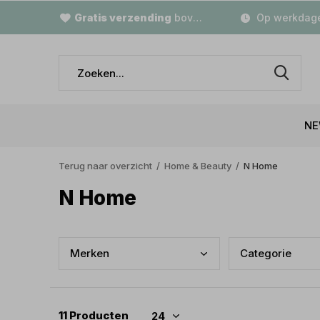
Gratis verzending
boven €79,-
Op werkdage
NE
Terug naar overzicht
Home & Beauty
N Home
N Home
Merk
en
Cate
gorie
11 Producten