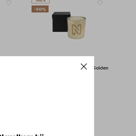
SALE
-50%
N Home
en Alps
Scented Home Candle Max - Golden
Alp
€27,25
€54,50
Incl. btw