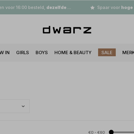
n voor 16:00 besteld,
dezelfde dag
verzonden
Spaar voor
hoge korting
W IN
GIRLS
BOYS
HOME & BEAUTY
SALE
MER
€0
-
€60