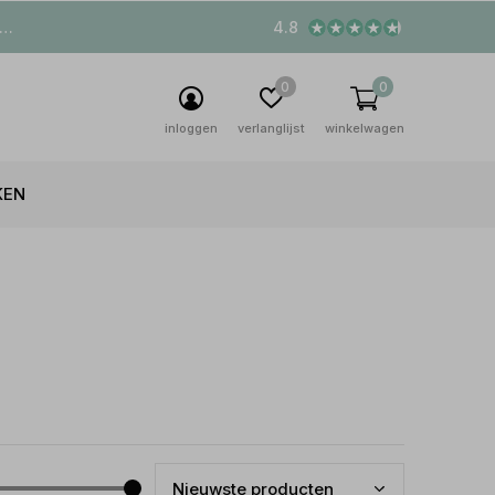
4.8
0
0
inloggen
verlanglijst
winkelwagen
KEN