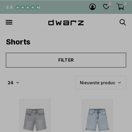
0
0
4.8
Shorts
FILTER