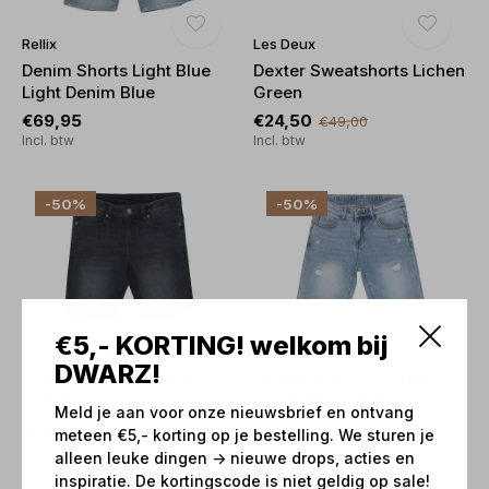
Rellix
Les Deux
Denim Shorts Light Blue
Dexter Sweatshorts Lichen
Light Denim Blue
Green
€69,95
€24,50
€49,00
Incl. btw
Incl. btw
-50%
-50%
€5,- KORTING! welkom bij
Indian Blue Jeans
Indian Blue Jeans
DWARZ!
Denim Short Dam. Dark
Denim Wide Short Blue
Denim
Denim Medium Denim
Meld je aan voor onze nieuwsbrief en ontvang
€27,47
€27,47
€54,95
€54,95
meteen €5,- korting op je bestelling. We sturen je
Incl. btw
Incl. btw
alleen leuke dingen -> nieuwe drops, acties en
inspiratie. De kortingscode is niet geldig op sale!