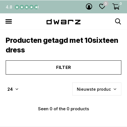
0
0
4.8
Producten getagd met 10sixteen
dress
FILTER
Seen 0 of the 0 products
€5,- KORTING! welkom bij
DWARZ!