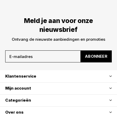
Meld je aan voor onze nieuwsbrief en ontvang
meteen €5,- korting op je bestelling. We sturen je
Meld je aan voor onze
alleen leuke dingen -> nieuwe drops, acties en
inspiratie. De kortingscode is niet geldig op sale!
nieuwsbrief
Ontvang de nieuwste aanbiedingen en promoties
ABONNEER
ABONNEER
Klantenservice
Mijn account
Categorieën
Over ons