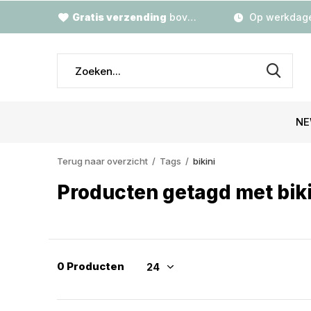
Gratis verzending
boven €79,-
Op werkdage
NE
Terug naar overzicht
Tags
bikini
Producten getagd met biki
0 Producten