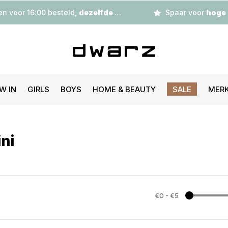
n voor 16:00 besteld,
dezelfde dag
verzonden
Spaar voor
hoge korting
W IN
GIRLS
BOYS
HOME & BEAUTY
SALE
MER
ni
€0
-
€5