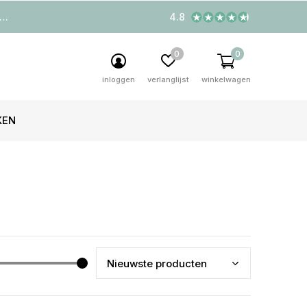
4.8
0
0
inloggen
verlanglijst
winkelwagen
KEN