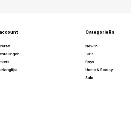
 account
Categorieën
treren
New in
estellingen
Girls
ickets
Boys
erlanglijst
Home & Beauty
Sale