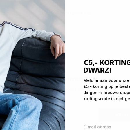
Seen 0 of the 0 products
€5,- KORTING
DWARZ!
Meld je aan voor onze nieuwsbrief
Meld je aan voor onze
€5,- korting op je best
Ontvang de nieuwste aanbiedingen en promoties
dingen -> nieuwe drops,
kortingscode is niet ge
ABON