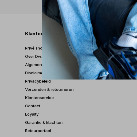
Klantenservice
Mijn
Privé shoppen
Regis
Over Dwarz
Mijn b
Algemene voorwaarden
Mijn t
Disclaimer
Mijn v
Privacybeleid
Verzenden & retourneren
Klantenservice
Contact
Loyalty
Garantie & klachten
Retourportaal