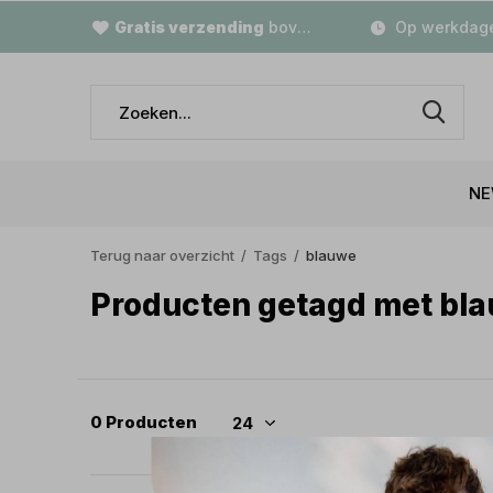
Gratis verzending
boven €79,-
Op werkdage
NE
Terug naar overzicht
Tags
blauwe
Producten getagd met bl
0 Producten