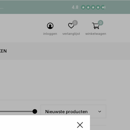
4.8
0
0
inloggen
verlanglijst
winkelwagen
KEN