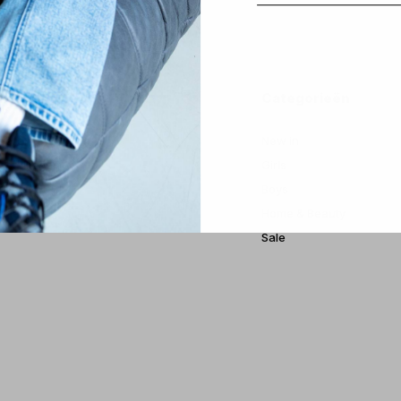
 account
Categorieën
treren
New in
estellingen
Girls
ickets
Boys
erlanglijst
Home & Beauty
Sale