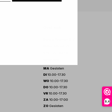
Over ons
Dwarz Fashion B.V.
Stationsstraat 25
5751 HA Deurne
Nederland
MA
Gesloten
DI
10.00-17.30
WO
10.00-17.30
DO
10.00-17.30
VR
10.00-17.30
ZA
10.00-17:00
9,4
ZO
Gesloten