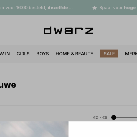
n voor 16:00 besteld,
dezelfde dag
verzonden
Spaar voor
hoge korting
W IN
GIRLS
BOYS
HOME & BEAUTY
SALE
MER
auwe
€0
-
€5