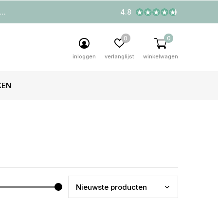
4.8
0
0
inloggen
verlanglijst
winkelwagen
KEN