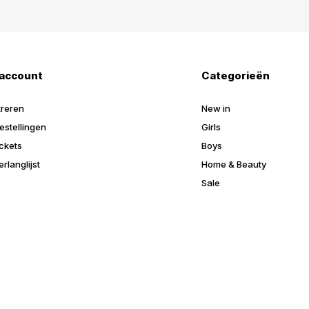
 account
Categorieën
treren
New in
estellingen
Girls
ickets
Boys
erlanglijst
Home & Beauty
Sale