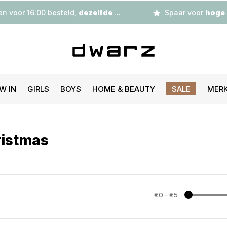
n voor 16:00 besteld,
dezelfde dag
verzonden
Spaar voor
hoge korting
W IN
GIRLS
BOYS
HOME & BEAUTY
SALE
MER
ristmas
€0
-
€5