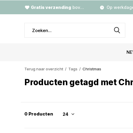
Gratis verzending
boven €79,-
Op werkdage
NE
Terug naar overzicht
Tags
Christmas
Producten getagd met Ch
0 Producten