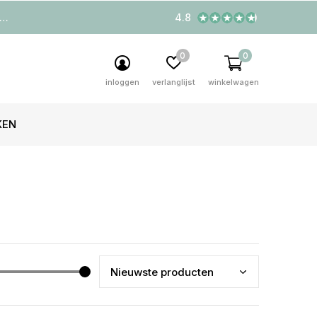
4.8
0
0
inloggen
verlanglijst
winkelwagen
KEN