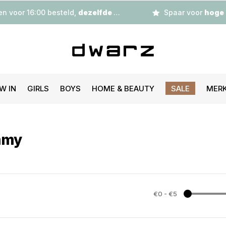
n voor 16:00 besteld,
dezelfde dag
verzonden
Spaar voor
hoge korting
W IN
GIRLS
BOYS
HOME & BEAUTY
SALE
MER
mmy
€0
-
€5