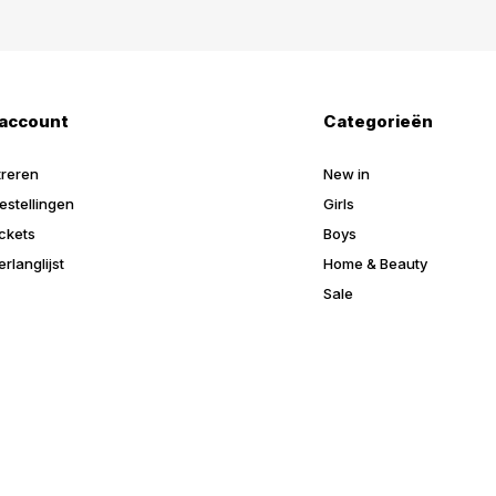
 account
Categorieën
treren
New in
estellingen
Girls
ickets
Boys
erlanglijst
Home & Beauty
Sale