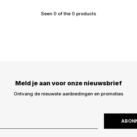
Seen 0 of the 0 products
€5,- KORTING
DWARZ!
Meld je aan voor onze nieuwsbrief
Meld je aan voor onz
€5,- korting op je bes
Ontvang de nieuwste aanbiedingen en promoties
dingen -> nieuwe drops
kortingscode is niet g
ABON