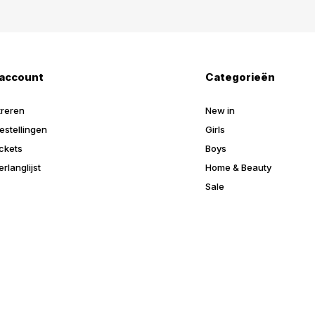
 account
Categorieën
treren
New in
estellingen
Girls
ickets
Boys
erlanglijst
Home & Beauty
Sale