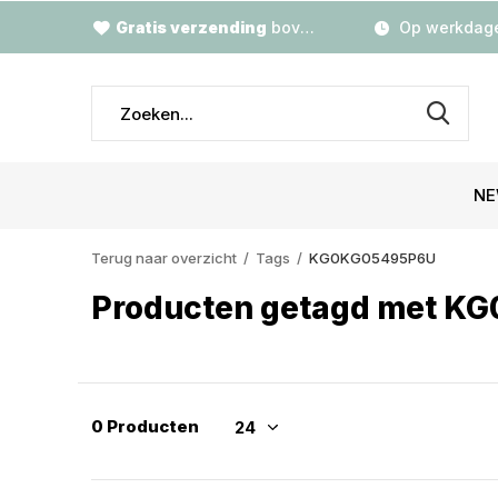
Gratis verzending
boven €79,-
Op werkdage
NE
Terug naar overzicht
Tags
KG0KG05495P6U
Producten getagd met 
0 Producten