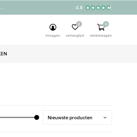
4.8
0
0
inloggen
verlanglijst
winkelwagen
KEN