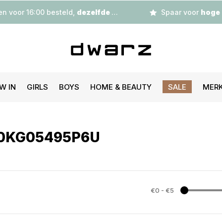
n voor 16:00 besteld,
dezelfde dag
verzonden
Spaar voor
hoge korting
W IN
GIRLS
BOYS
HOME & BEAUTY
SALE
MER
KG0KG05495P6U
€0
-
€5