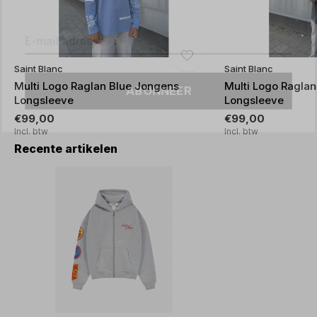
Saint Blanc
Saint Blanc
ABONNEER
Multi Logo Raglan Blue Jongens
Multi Logo Ragla
Longsleeve
Longsleeve
€99,00
€99,00
Incl. btw
Incl. btw
Recente artikelen