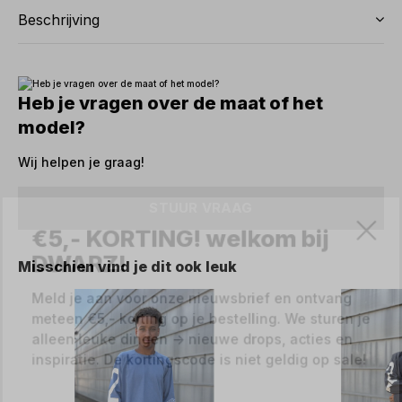
Beschrijving
Heb je vragen over de maat of het
model?
Wij helpen je graag!
STUUR VRAAG
€5,- KORTING! welkom bij
Misschien vind je dit ook leuk
DWARZ!
Meld je aan voor onze nieuwsbrief en ontvang
meteen €5,- korting op je bestelling. We sturen je
alleen leuke dingen -> nieuwe drops, acties en
inspiratie. De kortingscode is niet geldig op sale!