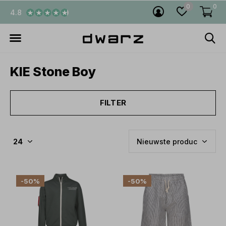
0
0
4.8
KIE Stone Boy
FILTER
-50%
-50%