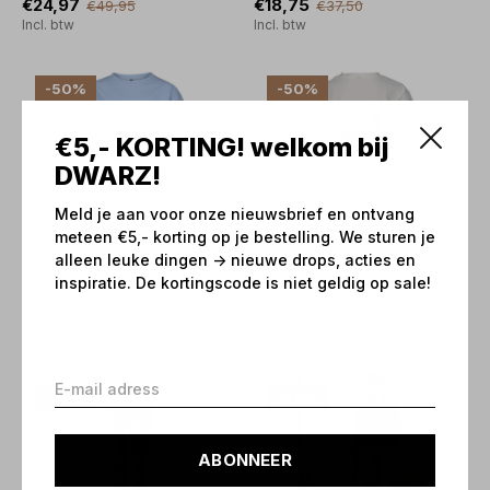
€24,97
€18,75
€49,95
€37,50
Incl. btw
Incl. btw
-50%
-50%
€5,- KORTING! welkom bij
DWARZ!
Meld je aan voor onze nieuwsbrief en ontvang
meteen €5,- korting op je bestelling. We sturen je
KIE Stone Boy
KIE Stone Boy
alleen leuke dingen -> nieuwe drops, acties en
Roy Light Blue Jongens
Roy Off-White Jongens
inspiratie. De kortingscode is niet geldig op sale!
Shirt
Shirt
€18,75
€18,75
€37,50
€37,50
Incl. btw
Incl. btw
-50%
-50%
ABONNEER