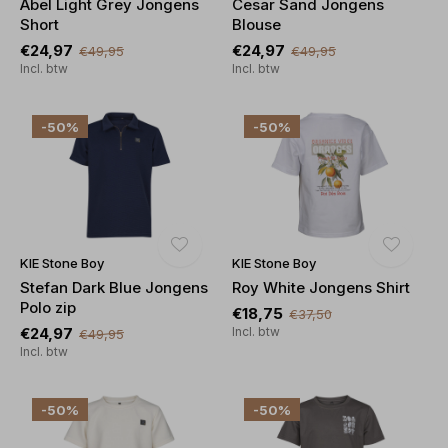
Abel Light Grey Jongens
Cesar Sand Jongens
Short
Blouse
€24,97
€24,97
€49,95
€49,95
Incl. btw
Incl. btw
-50%
-50%
KIE Stone Boy
KIE Stone Boy
Stefan Dark Blue Jongens
Roy White Jongens Shirt
Polo zip
€18,75
€37,50
€24,97
Incl. btw
€49,95
Incl. btw
-50%
-50%