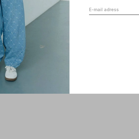
Glowing Hair & Body oil 100ml
€40,00