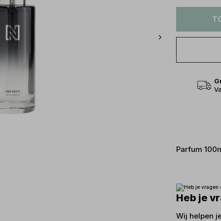
T
G
Va
Parfum 100
Heb je v
Wij helpen j