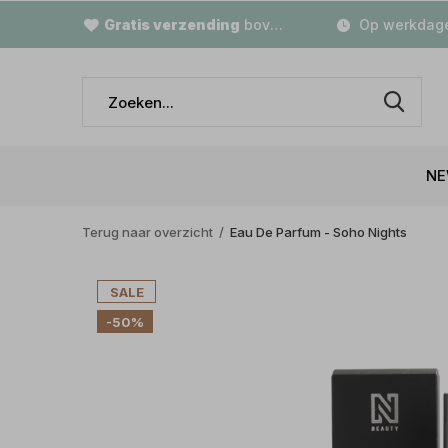
Gratis verzending
boven €79,-
Op werkdage
NE
Terug naar overzicht
Eau De Parfum - Soho Nights
SALE
-50%