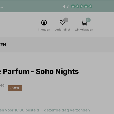
4.8
0
0
inloggen
verlanglijst
winkelwagen
KEN
 Parfum - Soho Nights
,00
-50%
n voor 16:00 besteld = dezelfde dag verzonden