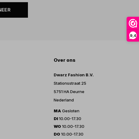
NEER
9,4
Over ons
Dwarz Fashion B.V.
Stationsstraat 25
5751 HA Deurne
Nederland
MA
Gesloten
DI
10.00-17.30
WO
10.00-17.30
DO
10.00-17.30