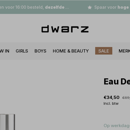
n voor 16:00 besteld,
dezelfde dag
verzonden
Spaar voor
hoge korting
W IN
GIRLS
BOYS
HOME & BEAUTY
SALE
MER
Eau De
€34,50
€69
Incl. btw
Op werkdage