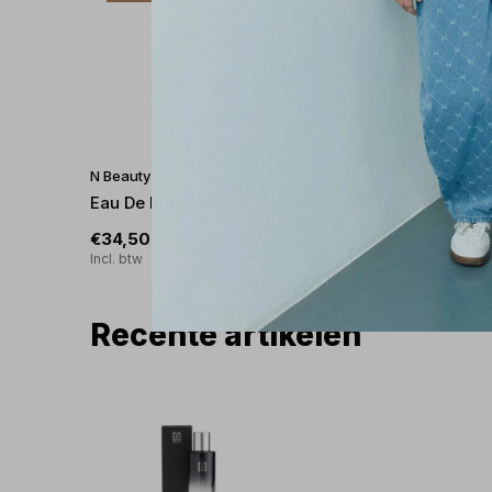
N Beauty
N Beauty
Eau De Parfum - Jolie Blossom 100ml
Perfect 
€34,50
€20,00
€69,00
Incl. btw
Incl. btw
Recente artikelen