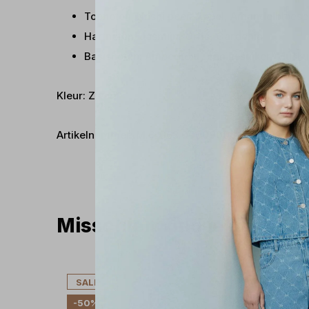
Topnoten: Nashi peer, Appel, Amandelbloe
Hartnoten: Jasmijn, Orris, Gardenia
Basisnoten: Amberhout, Vanillesuiker, Musk
Kleur: Zwart
Artikelnummer: M.6-063.00009000
Misschien vind je dit ook 
SALE
SALE
-50%
-50%