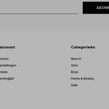
ABON
 account
Categorieën
treren
New in
estellingen
Girls
ickets
Boys
erlanglijst
Home & Beauty
Sale