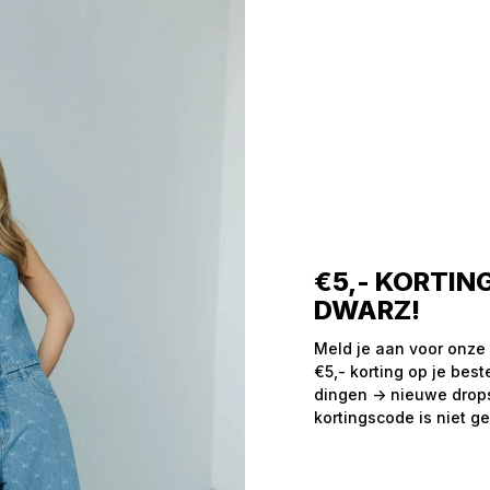
sem
us
€5,- KORTING
DWARZ!
Meld je aan voor onze
leuk
€5,- korting op je best
dingen -> nieuwe drops,
kortingscode is niet ge