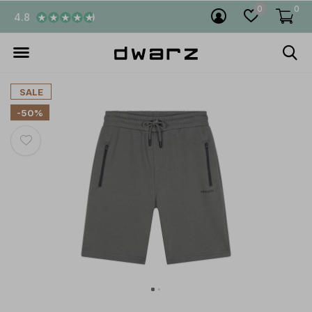
0
0
4.8
SALE
-50%