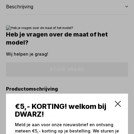
Beschrijving
Heb je vragen over de maat of het
model?
Wij helpen je graag!
STUUR VRAAG
Productomschrijving
Kleur: Groen
€5,- KORTING! welkom bij
DWARZ!
Materiaal: 80% Katoen, 20% Polyester
Meld je aan voor onze nieuwsbrief en ontvang
meteen €5,- korting op je bestelling. We sturen je
Artikelnummer: AMK1003