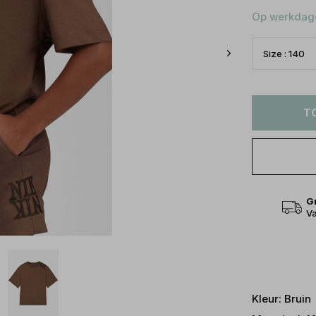
Op werkdage
T
G
Va
Kleur: Bruin