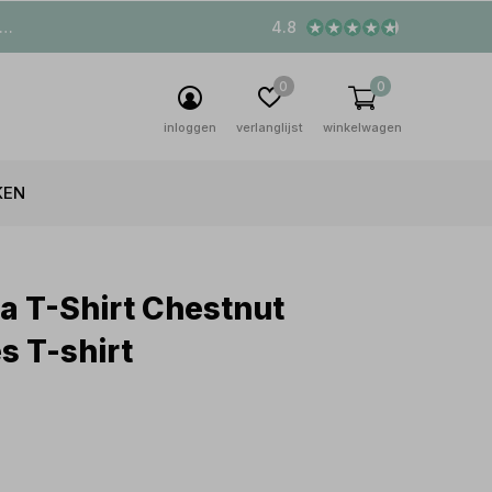
4.8
0
0
inloggen
verlanglijst
winkelwagen
KEN
a T-Shirt Chestnut
s T-shirt