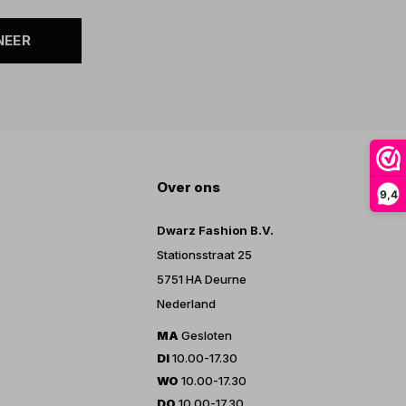
NEER
Over ons
9,4
Dwarz Fashion B.V.
Stationsstraat 25
5751 HA Deurne
Nederland
MA
Gesloten
DI
10.00-17.30
WO
10.00-17.30
DO
10.00-17.30