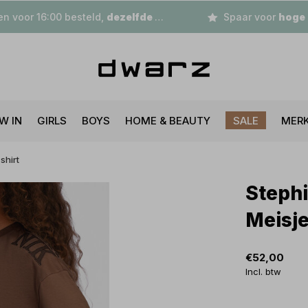
n voor 16:00 besteld,
dezelfde dag
verzonden
Spaar voor
hoge korting
W IN
GIRLS
BOYS
HOME & BEAUTY
SALE
MER
shirt
Stephi
Meisje
€52,00
Incl. btw