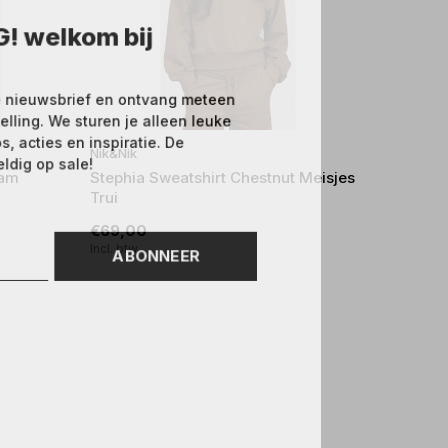
! welkom bij
 nieuwsbrief en ontvang meteen
elling. We sturen je alleen leuke
 acties en inspiratie. De
Nik&Nik
ldig op sale!
eam
Stephia Sweatshirt Chestnut Meisjes
Trui
€69,00
Incl. btw
ABONNEER