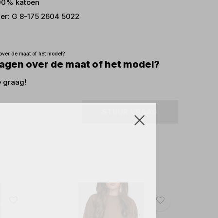
100% katoen
er: G 8-175 2604 5022
ragen over de maat of het model?
e graag!
STUUR VRAAG