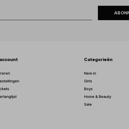
ABON
 account
Categorieën
treren
New in
estellingen
Girls
ickets
Boys
erlanglijst
Home & Beauty
Sale