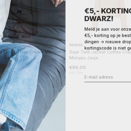
€5,- KORTING
DWARZ!
Meld je aan voor onze
€5,- korting op je best
dingen -> nieuwe drops,
Nik&Nik
kortingscode is niet ge
ll Skirt Coffee Cream Meisjes
Saar Twill Jacket Coffee Cr
Meisjes Jasje
€99,00
Incl. btw