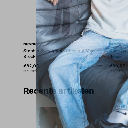
Nik&Nik
Nik&Nik
Stephia Sweatpants Chestnut Meisjes
Saar Twi
Broek
Rokje
€82,00
€69,00
Incl. btw
Incl. btw
Recente artikelen