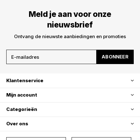
Meld je aan voor onze nieuwsbrief en ontvang
Meld je aan voor onze
meteen €5,- korting op je bestelling. We sturen je
alleen leuke dingen -> nieuwe drops, acties en
nieuwsbrief
inspiratie. De kortingscode is niet geldig op sale!
Ontvang de nieuwste aanbiedingen en promoties
ABONNEER
Klantenservice
ABONNEER
Mijn account
Categorieën
Over ons