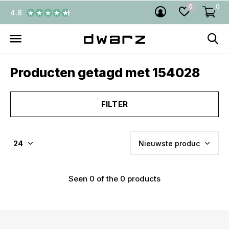
0
0
4.8
Producten getagd met 154028
FILTER
Seen 0 of the 0 products
€5,- KORTING! welkom bij
DWARZ!