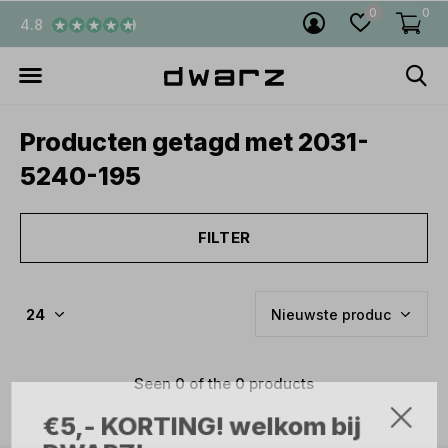
0
0
4.8
Producten getagd met 2031-
5240-195
FILTER
Seen 0 of the 0 products
€5,- KORTING! welkom bij