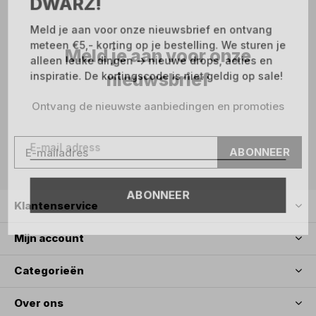
DWARZ!
Meld je aan voor onze nieuwsbrief en ontvang
meteen €5,- korting op je bestelling. We sturen je
Meld je aan voor onze
alleen leuke dingen -> nieuwe drops, acties en
nieuwsbrief
inspiratie. De kortingscode is niet geldig op sale!
Ontvang de nieuwste aanbiedingen en promoties
ABONNEER
ABONNEER
Klantenservice
Mijn account
Categorieën
Over ons