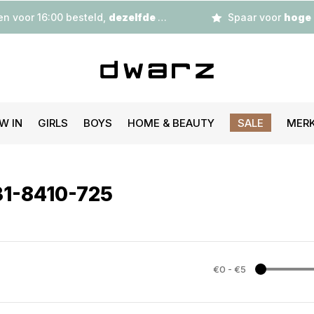
n voor 16:00 besteld,
dezelfde dag
verzonden
Spaar voor
hoge korting
W IN
GIRLS
BOYS
HOME & BEAUTY
SALE
MER
31-8410-725
€0
-
€5