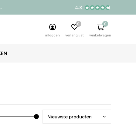
4.8
0
0
inloggen
verlanglijst
winkelwagen
KEN