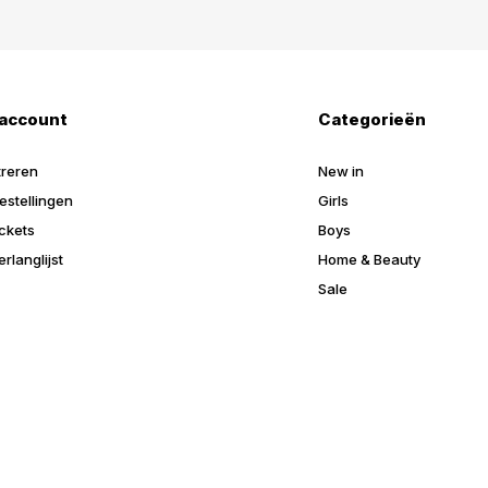
 account
Categorieën
treren
New in
estellingen
Girls
ickets
Boys
erlanglijst
Home & Beauty
Sale