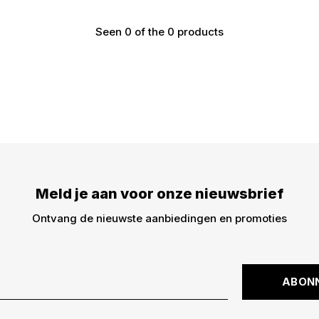
Seen 0 of the 0 products
€5,- KORTING
DWARZ!
Meld je aan voor onze nieuwsbrief
Meld je aan voor onze
€5,- korting op je best
Ontvang de nieuwste aanbiedingen en promoties
dingen -> nieuwe drops,
kortingscode is niet ge
ABON