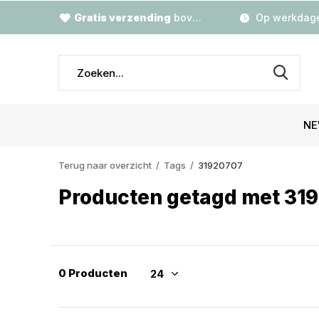
Gratis verzending
boven €79,-
Op werkdage
NE
Terug naar overzicht
Tags
31920707
Producten getagd met 31
0 Producten