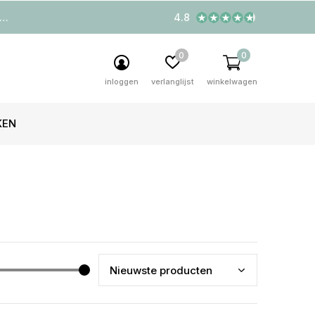
4.8
0
0
inloggen
verlanglijst
winkelwagen
KEN