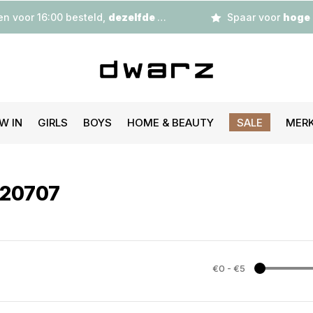
n voor 16:00 besteld,
dezelfde dag
verzonden
Spaar voor
hoge korting
W IN
GIRLS
BOYS
HOME & BEAUTY
SALE
MER
920707
€0
-
€5