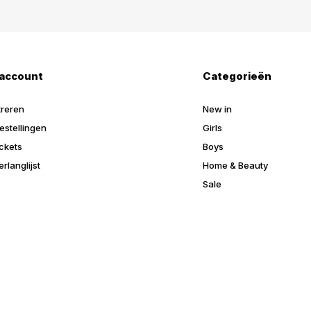
 account
Categorieën
treren
New in
estellingen
Girls
ickets
Boys
erlanglijst
Home & Beauty
Sale