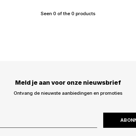
Seen 0 of the 0 products
€5,- KORTING
DWARZ!
Meld je aan voor onze nieuwsbrief
Meld je aan voor onz
€5,- korting op je best
Ontvang de nieuwste aanbiedingen en promoties
dingen -> nieuwe drops
kortingscode is niet ge
ABON