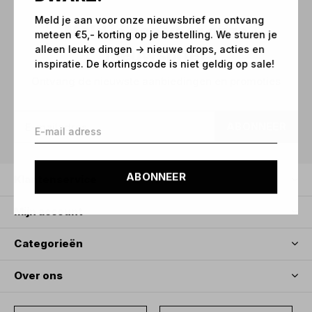
Meld je aan voor onze nieuwsbrief en ontvang
Meld je aan voor onze
meteen €5,- korting op je bestelling. We sturen je
alleen leuke dingen -> nieuwe drops, acties en
nieuwsbrief
inspiratie. De kortingscode is niet geldig op sale!
Ontvang de nieuwste aanbiedingen en promoties
ABONNEER
ABONNEER
Klantenservice
Mijn account
Categorieën
Over ons