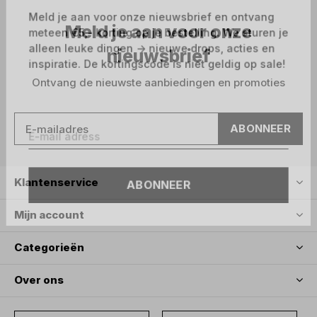
Meld je aan voor onze nieuwsbrief en ontvang
Meld je aan voor onze
meteen €5,- korting op je bestelling. We sturen je
alleen leuke dingen -> nieuwe drops, acties en
nieuwsbrief
inspiratie. De kortingscode is niet geldig op sale!
Ontvang de nieuwste aanbiedingen en promoties
ABONNEER
ABONNEER
Klantenservice
Mijn account
Categorieën
Over ons