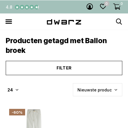
0
0
4.8
Producten getagd met Ballon
broek
FILTER
-60%