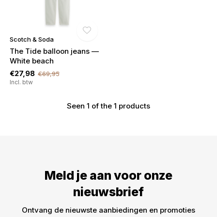
Scotch & Soda
The Tide balloon jeans —
€5,- KORTING! welkom bij
White beach
DWARZ!
€27,98
€69,95
Incl. btw
Meld je aan voor onze nieuwsbrief en ontvang
meteen €5,- korting op je bestelling. We sturen je
Seen 1 of the 1 products
alleen leuke dingen -> nieuwe drops, acties en
inspiratie. De kortingscode is niet geldig op sale!
Meld je aan voor onze
nieuwsbrief
ABONNEER
Ontvang de nieuwste aanbiedingen en promoties