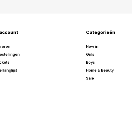
 account
Categorieën
treren
New in
estellingen
Girls
ickets
Boys
erlanglijst
Home & Beauty
Sale