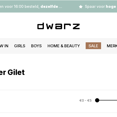
n voor 16:00 besteld,
dezelfde dag
verzonden
Spaar voor
hoge korting
W IN
GIRLS
BOYS
HOME & BEAUTY
SALE
MER
r Gilet
€0
-
€5