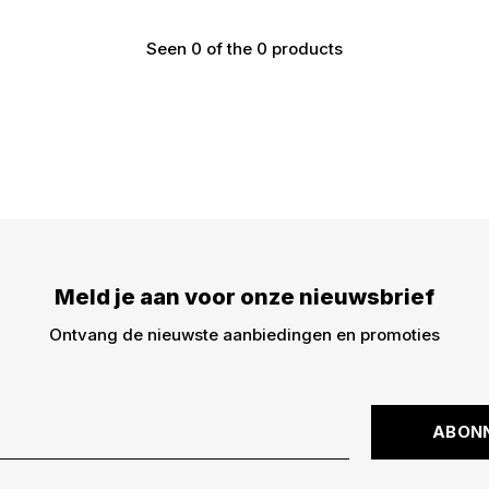
Seen 0 of the 0 products
€5,- KORTING
DWARZ!
Meld je aan voor onze nieuwsbrief
Meld je aan voor onze
€5,- korting op je best
Ontvang de nieuwste aanbiedingen en promoties
dingen -> nieuwe drops,
kortingscode is niet ge
ABON