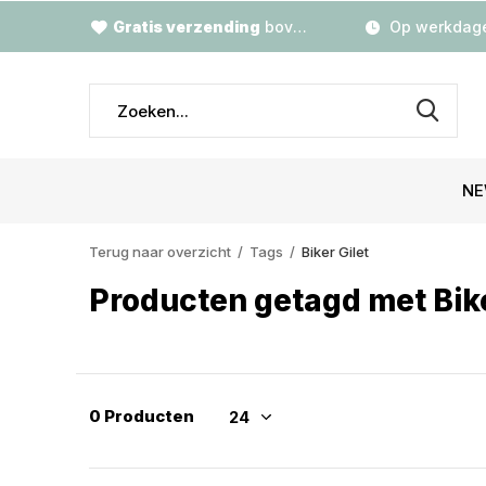
Gratis verzending
boven €79,-
Op werkdage
NE
Terug naar overzicht
Tags
Biker Gilet
Producten getagd met Bike
0 Producten