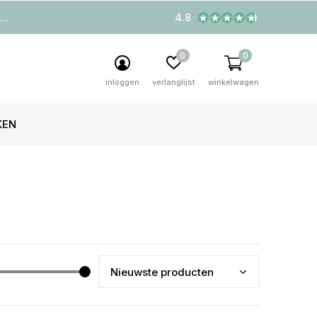
4.8
0
0
inloggen
verlanglijst
winkelwagen
KEN