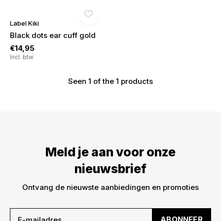
Label Kiki
Black dots ear cuff gold
€5,- KORTING! welkom bij
€14,95
DWARZ!
Incl. btw
Meld je aan voor onze nieuwsbrief en ontvang
Seen 1 of the 1 products
meteen €5,- korting op je bestelling. We sturen je
alleen leuke dingen -> nieuwe drops, acties en
inspiratie. De kortingscode is niet geldig op sale!
Meld je aan voor onze
nieuwsbrief
Ontvang de nieuwste aanbiedingen en promoties
ABONNEER
ABONNEER