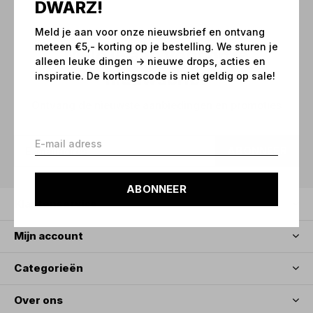
DWARZ!
Meld je aan voor onze nieuwsbrief en ontvang
meteen €5,- korting op je bestelling. We sturen je
Meld je aan voor onze
alleen leuke dingen -> nieuwe drops, acties en
nieuwsbrief
inspiratie. De kortingscode is niet geldig op sale!
Ontvang de nieuwste aanbiedingen en promoties
ABONNEER
ABONNEER
Klantenservice
Mijn account
Categorieën
Over ons