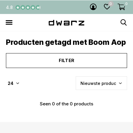
0
0
4.8
Producten getagd met Boom Aop
FILTER
Seen 0 of the 0 products
€5,- KORTING! welkom bij
DWARZ!