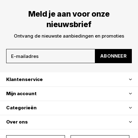
Meld je aan voor onze nieuwsbrief en ontvang
Meld je aan voor onze
meteen €5,- korting op je bestelling. We sturen je
alleen leuke dingen -> nieuwe drops, acties en
nieuwsbrief
inspiratie. De kortingscode is niet geldig op sale!
Ontvang de nieuwste aanbiedingen en promoties
ABONNEER
Klantenservice
ABONNEER
Mijn account
Categorieën
Over ons