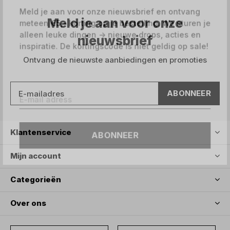
Meld je aan voor onze nieuwsbrief en ontvang
Meld je aan voor onze
meteen €5,- korting op je bestelling. We sturen je
alleen leuke dingen -> nieuwe drops, acties en
nieuwsbrief
inspiratie. De kortingscode is niet geldig op sale!
Ontvang de nieuwste aanbiedingen en promoties
ABONNEER
ABONNEER
Klantenservice
Mijn account
Categorieën
Over ons