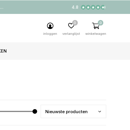
4.8
0
0
inloggen
verlanglijst
winkelwagen
KEN