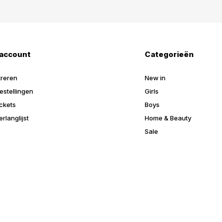
 account
Categorieën
treren
New in
estellingen
Girls
ickets
Boys
erlanglijst
Home & Beauty
Sale