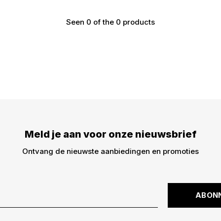
Seen 0 of the 0 products
€5,- KORTIN
DWARZ!
Meld je aan voor onze nieuwsbrief
Meld je aan voor on
€5,- korting op je be
Ontvang de nieuwste aanbiedingen en promoties
dingen -> nieuwe drop
kortingscode is niet 
ABON