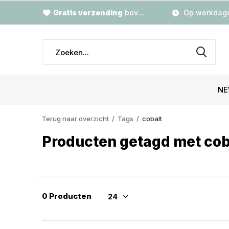
Gratis verzending
boven €79,-
Op werkdage
NE
Terug naar overzicht
Tags
cobalt
Producten getagd met cob
0 Producten