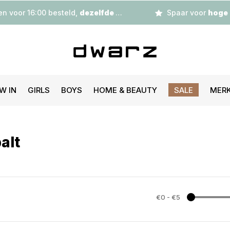
n voor 16:00 besteld,
dezelfde dag
verzonden
Spaar voor
hoge korting
W IN
GIRLS
BOYS
HOME & BEAUTY
SALE
MER
alt
€0
-
€5