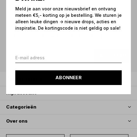
Meld je aan voor onze nieuwsbrief en ontvang
Meld je aan voor onze
meteen €5,- korting op je bestelling. We sturen je
alleen leuke dingen -> nieuwe drops, acties en
nieuwsbrief
inspiratie. De kortingscode is niet geldig op sale!
Ontvang de nieuwste aanbiedingen en promoties
ABONNEER
ABONNEER
Klantenservice
Mijn account
Categorieën
Over ons