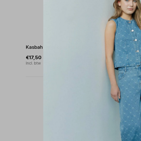
Kasbah Polar bear Head Rug
Loony L
€17,50
€17,50
€35,00
€
Incl. btw
Incl. btw