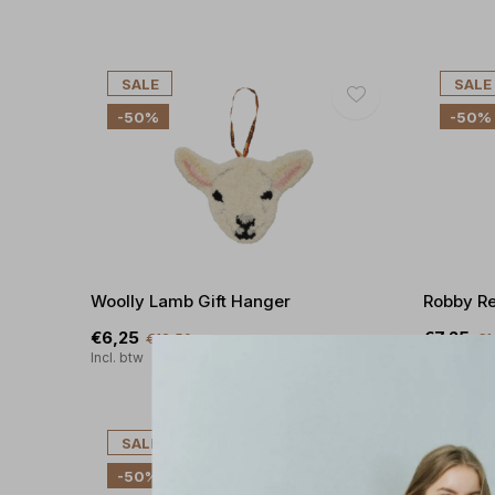
SALE
SALE
-50%
-50%
Woolly Lamb Gift Hanger
Robby Re
€6,25
€7,25
€12,50
€1
Incl. btw
Incl. btw
SALE
SALE
-50%
-50%