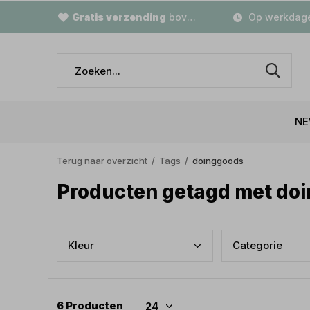
Gratis verzending
boven €79,-
Op werkdage
NE
Terug naar overzicht
Tags
doinggoods
Producten getagd met do
Kleu
r
Cate
gorie
6 Producten