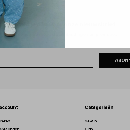
Meld je aan voor onze nieuwsbrief
Ontvang de nieuwste aanbiedingen en promoties
ABON
 account
Categorieën
treren
New in
estellingen
Girls