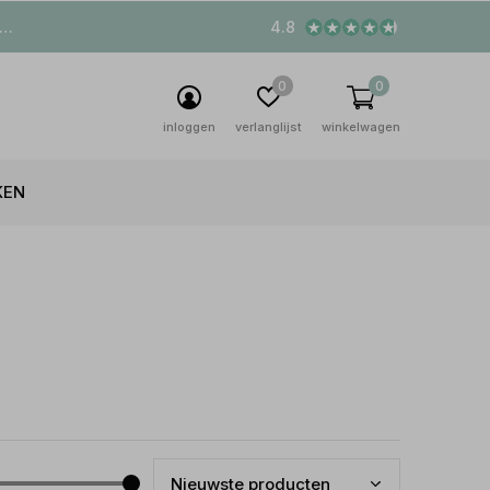
4.8
0
0
inloggen
verlanglijst
winkelwagen
KEN