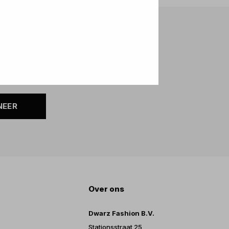
NEER
Over ons
Dwarz Fashion B.V.
Stationsstraat 25