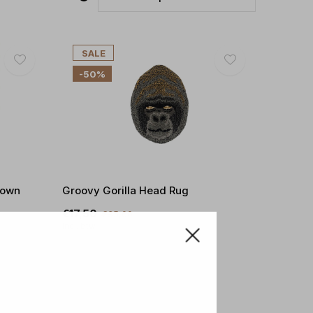
SALE
-50%
rown
Groovy Gorilla Head Rug
€17,50
€35,00
Incl. btw