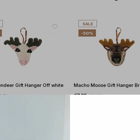
SALE
-50%
ndeer Gift Hanger Off white
Macho Moose Gift Hanger B
€7,25
4,50
€14,50
Incl. btw