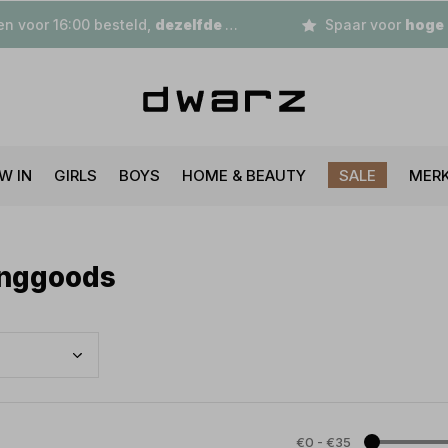
n voor 16:00 besteld,
dezelfde dag
verzonden
Spaar voor
hoge korting
W IN
GIRLS
BOYS
HOME & BEAUTY
SALE
MER
inggoods
€0
-
€35