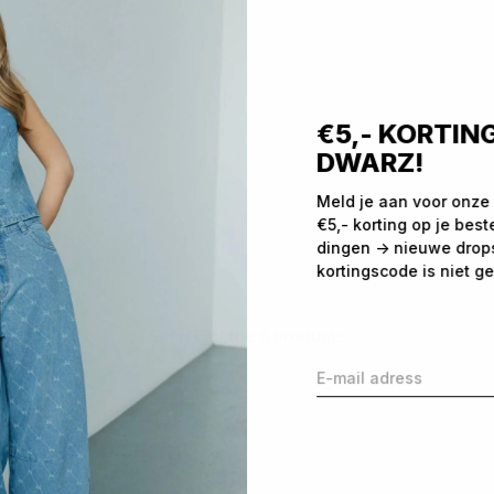
€5,- KORTING
DWARZ!
eopard Head rug
Meld je aan voor onze
35,00
€5,- korting op je best
dingen -> nieuwe drops,
kortingscode is niet ge
Seen 6 of the 6 products