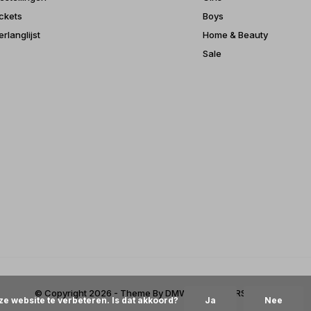
ickets
Boys
erlanglijst
Home & Beauty
Sale
© Copyright
2026
- Theme By
DMWS
x
Plus+
-
RSS-feed
ze website te verbeteren. Is dat akkoord?
Ja
Nee