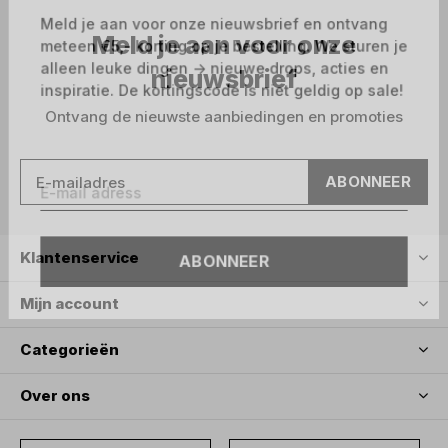
Meld je aan voor onze nieuwsbrief en ontvang
Meld je aan voor onze
meteen €5,- korting op je bestelling. We sturen je
alleen leuke dingen -> nieuwe drops, acties en
nieuwsbrief
inspiratie. De kortingscode is niet geldig op sale!
Ontvang de nieuwste aanbiedingen en promoties
ABONNEER
ABONNEER
Klantenservice
Mijn account
Categorieën
Over ons