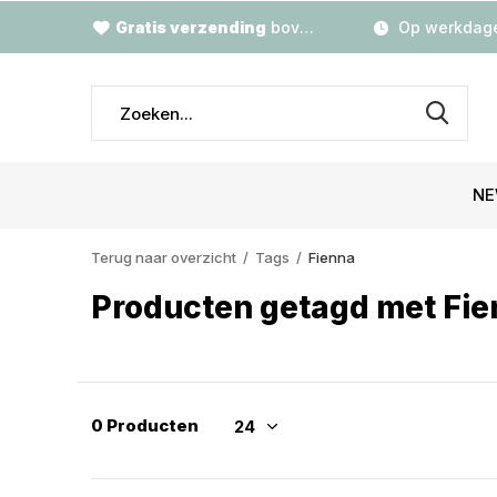
Gratis verzending
boven €79,-
Op werkdage
NE
Terug naar overzicht
Tags
Fienna
Producten getagd met Fi
0 Producten