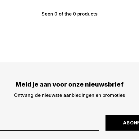
Seen 0 of the 0 products
€5,- KORTING
DWARZ!
Meld je aan voor onze nieuwsbrief
Meld je aan voor onze
€5,- korting op je best
Ontvang de nieuwste aanbiedingen en promoties
dingen -> nieuwe drops
kortingscode is niet ge
ABON