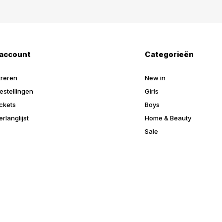
 account
Categorieën
treren
New in
estellingen
Girls
ickets
Boys
erlanglijst
Home & Beauty
Sale