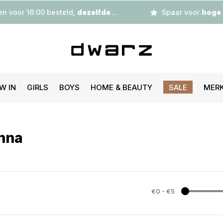
n voor 16:00 besteld,
dezelfde dag
verzonden
Spaar voor
hoge korting
W IN
GIRLS
BOYS
HOME & BEAUTY
SALE
MER
enna
€0
-
€5