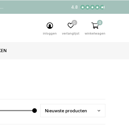
4.8
0
0
inloggen
verlanglijst
winkelwagen
KEN