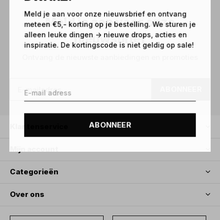
Meld je aan voor onze nieuwsbrief en ontvang
Meld je aan voor onze
meteen €5,- korting op je bestelling. We sturen je
alleen leuke dingen -> nieuwe drops, acties en
nieuwsbrief
inspiratie. De kortingscode is niet geldig op sale!
Ontvang de nieuwste aanbiedingen en promoties
ABONNEER
ABONNEER
Klantenservice
Mijn account
Categorieën
Over ons