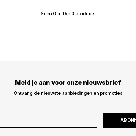
Seen 0 of the 0 products
€5,- KORTING
DWARZ!
Meld je aan voor onze nieuwsbrief
Meld je aan voor onze
€5,- korting op je best
Ontvang de nieuwste aanbiedingen en promoties
dingen -> nieuwe drops,
kortingscode is niet ge
ABON