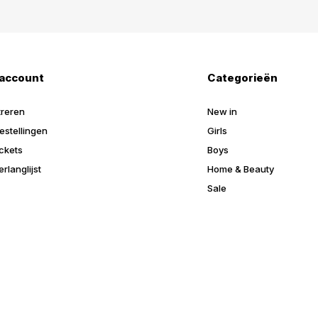
 account
Categorieën
treren
New in
estellingen
Girls
ickets
Boys
erlanglijst
Home & Beauty
Sale