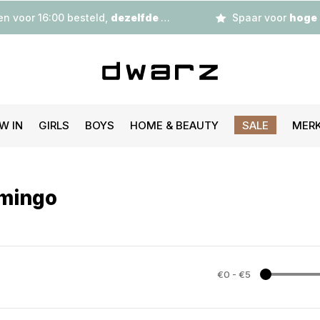
n voor 16:00 besteld,
dezelfde dag
verzonden
Spaar voor
hoge korting
W IN
GIRLS
BOYS
HOME & BEAUTY
SALE
MER
amingo
€0
-
€5