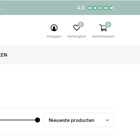
4.8
0
0
inloggen
verlanglijst
winkelwagen
KEN