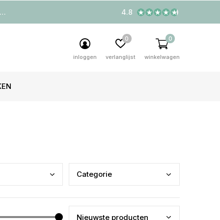
4.8
0
0
inloggen
verlanglijst
winkelwagen
KEN
Cate
gorie