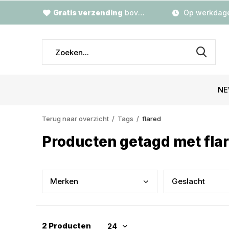
Gratis verzending
boven €79,-
Op werkdage
NE
Terug naar overzicht
Tags
flared
Producten getagd met fla
Merk
en
Gesl
acht
2 Producten