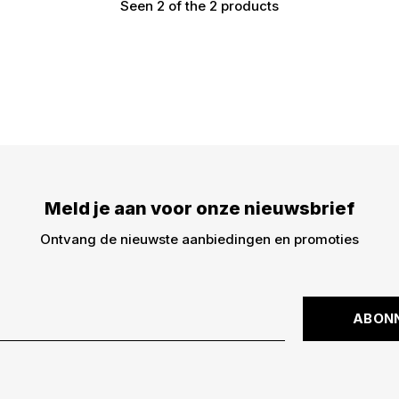
Seen 2 of the 2 products
Meld je aan voor onze
€5,- korting op je best
dingen -> nieuwe drops,
kortingscode is niet ge
Meld je aan voor onze nieuwsbrief
Ontvang de nieuwste aanbiedingen en promoties
ABON