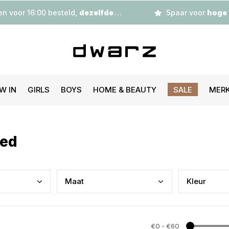
n voor 16:00 besteld,
dezelfde dag
verzonden
Spaar voor
hoge korting
W IN
GIRLS
BOYS
HOME & BEAUTY
SALE
MER
red
Maat
Kleu
r
€0
-
€60