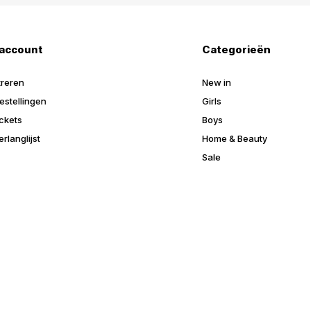
 account
Categorieën
treren
New in
estellingen
Girls
ickets
Boys
erlanglijst
Home & Beauty
Sale