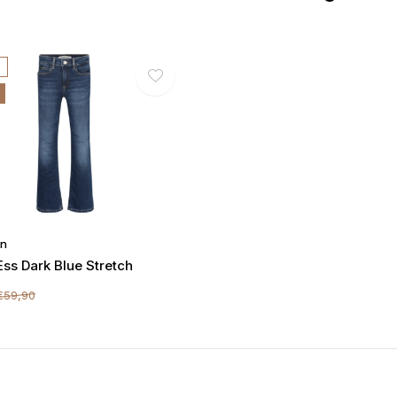
in
Ess Dark Blue Stretch
€59,90
€5,- KORTING
DWARZ!