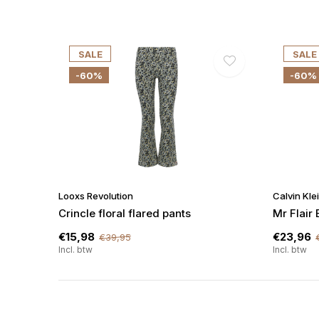
SALE
SALE
-60%
-60%
Looxs Revolution
Calvin Kle
Crincle floral flared pants
Mr Flair 
€15,98
€23,96
€39,95
Incl. btw
Incl. btw