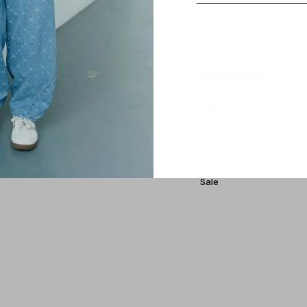
 account
Categorieën
treren
New in
estellingen
Girls
ickets
Boys
erlanglijst
Home & Beauty
Sale