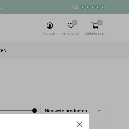
4.8
0
0
inloggen
verlanglijst
winkelwagen
KEN