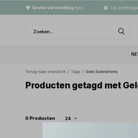
Gratis verzending
boven €79,-
Op werkdage
NE
Terug naar overzicht
Tags
Gele Swimshorts
Producten getagd met Ge
0 Producten