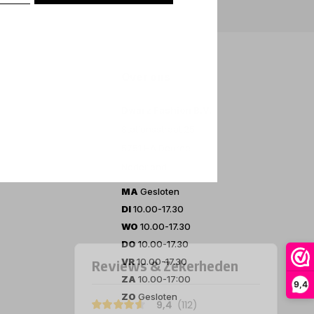
Over ons
Dwarz Fashion B.V.
Stationsstraat 25
5751 HA Deurne
Nederland
MA
Gesloten
DI
10.00-17.30
WO
10.00-17.30
DO
10.00-17.30
VR
10.00-17.30
ZA
10.00-17:00
9,4
ZO
Gesloten