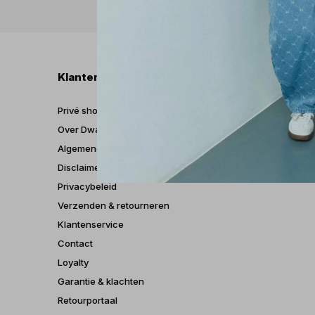
Klantenservice
Mijn
Privé shoppen
Regis
Over Dwarz
Mijn b
Algemene voorwaarden
Mijn t
Disclaimer
Mijn v
Privacybeleid
Verzenden & retourneren
Klantenservice
Contact
Loyalty
Garantie & klachten
Retourportaal