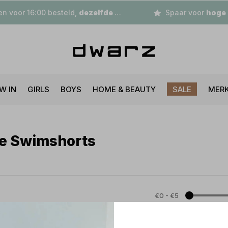
n voor 16:00 besteld,
dezelfde dag
verzonden
Spaar voor
hoge korting
W IN
GIRLS
BOYS
HOME & BEAUTY
SALE
MER
le Swimshorts
€0
-
€5