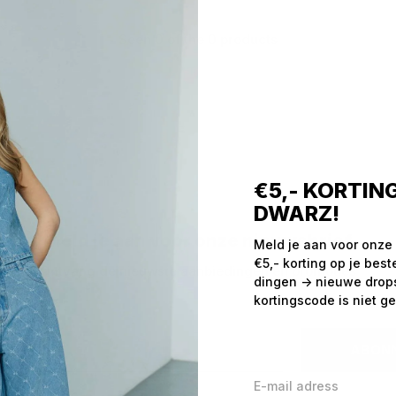
Seen 0 of the 0 products
€5,- KORTING
DWARZ!
Meld je aan voor onze nieuwsbrief
Meld je aan voor onze
€5,- korting op je best
Ontvang de nieuwste aanbiedingen en promoties
dingen -> nieuwe drops,
kortingscode is niet ge
ABON