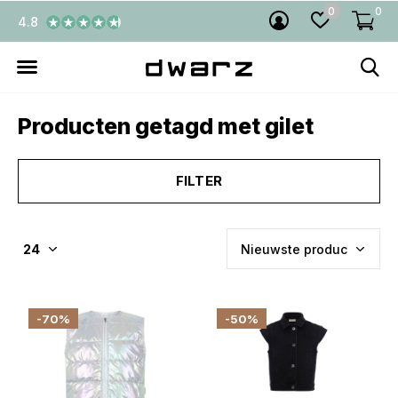
0
0
4.8
Producten getagd met gilet
FILTER
-70%
-50%