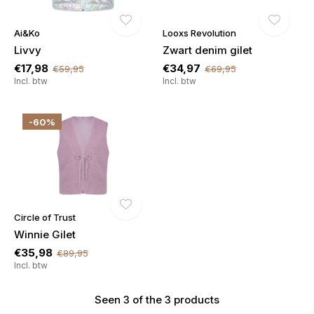
Ai&Ko
Looxs Revolution
Livvy
Zwart denim gilet
€17,98
€34,97
€59,95
€69,95
Incl. btw
Incl. btw
-60%
€5,- KORTING! welkom bij
DWARZ!
Meld je aan voor onze nieuwsbrief en ontvang
meteen €5,- korting op je bestelling. We sturen je
Circle of Trust
alleen leuke dingen -> nieuwe drops, acties en
Winnie Gilet
inspiratie. De kortingscode is niet geldig op sale!
€35,98
€89,95
Incl. btw
Seen 3 of the 3 products