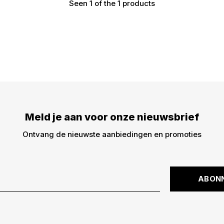
Seen 1 of the 1 products
Meld je aan voor onze
€5,- korting op je best
dingen -> nieuwe drops
kortingscode is niet ge
Meld je aan voor onze nieuwsbrief
Ontvang de nieuwste aanbiedingen en promoties
ABON