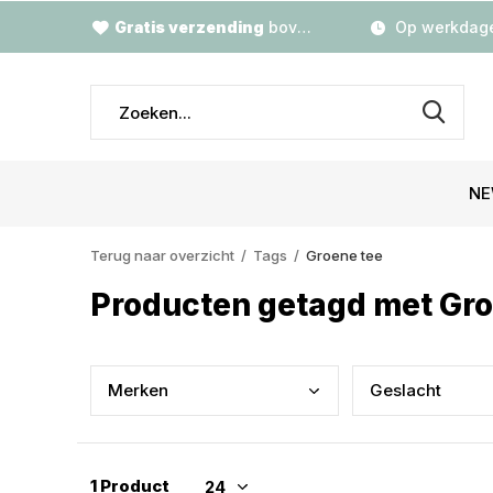
Gratis verzending
boven €79,-
Op werkdage
NE
Terug naar overzicht
Tags
Groene tee
Producten getagd met Gro
Merk
en
Gesl
acht
1 Product