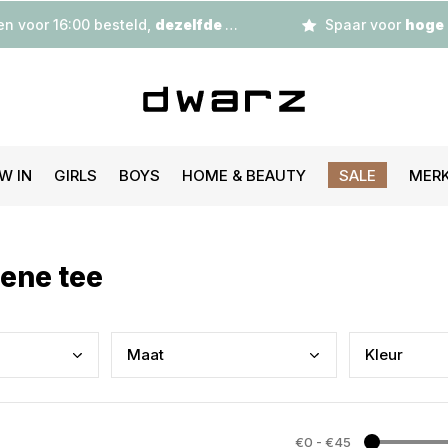
n voor 16:00 besteld,
dezelfde dag
verzonden
Spaar voor
hoge korting
W IN
GIRLS
BOYS
HOME & BEAUTY
SALE
MER
ene tee
Maat
Kleu
r
€0
-
€45