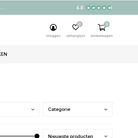
4.8
0
0
inloggen
verlanglijst
winkelwagen
KEN
Cate
gorie