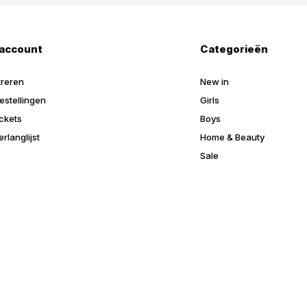
 account
Categorieën
treren
New in
estellingen
Girls
ickets
Boys
erlanglijst
Home & Beauty
Sale