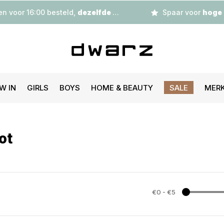
n voor 16:00 besteld,
dezelfde dag
verzonden
Spaar voor
hoge korting
W IN
GIRLS
BOYS
HOME & BEAUTY
SALE
MER
ot
€0
-
€5