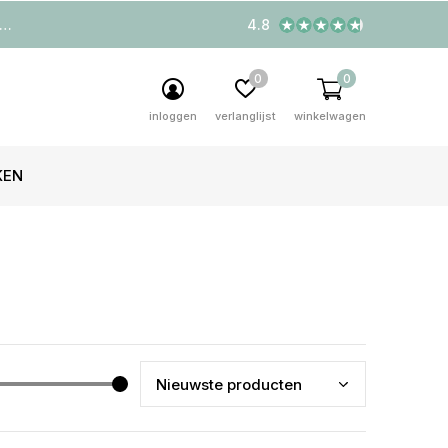
4.8
0
0
inloggen
verlanglijst
winkelwagen
KEN