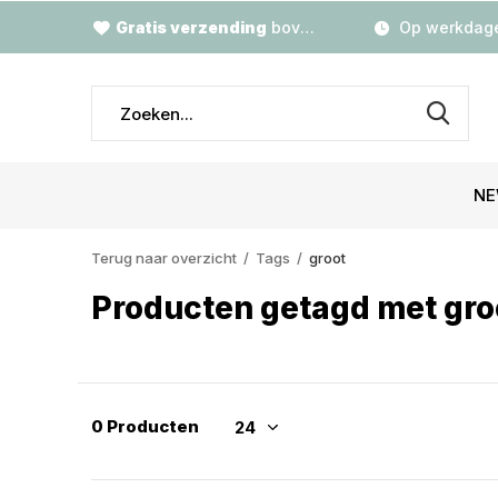
Gratis verzending
boven €79,-
Op werkdage
NE
Terug naar overzicht
Tags
groot
Producten getagd met gro
0 Producten