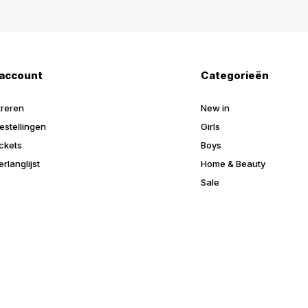
 account
Categorieën
treren
New in
estellingen
Girls
ickets
Boys
erlanglijst
Home & Beauty
Sale