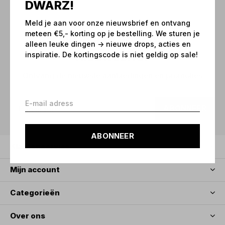
DWARZ!
Meld je aan voor onze nieuwsbrief en ontvang
meteen €5,- korting op je bestelling. We sturen je
Meld je aan voor onze
alleen leuke dingen -> nieuwe drops, acties en
nieuwsbrief
inspiratie. De kortingscode is niet geldig op sale!
Ontvang de nieuwste aanbiedingen en promoties
ABONNEER
ABONNEER
Klantenservice
Mijn account
Categorieën
Over ons