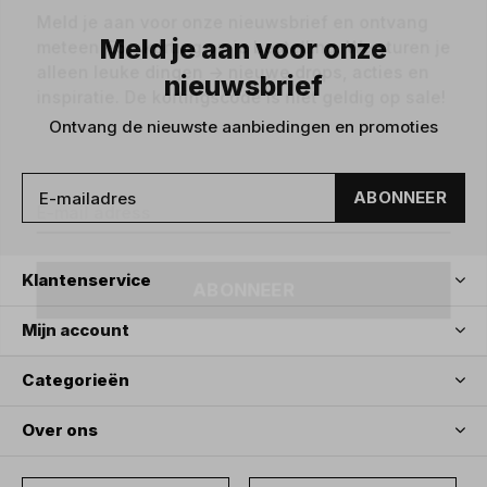
Meld je aan voor onze nieuwsbrief en ontvang
Meld je aan voor onze
meteen €5,- korting op je bestelling. We sturen je
alleen leuke dingen -> nieuwe drops, acties en
nieuwsbrief
inspiratie. De kortingscode is niet geldig op sale!
Ontvang de nieuwste aanbiedingen en promoties
ABONNEER
ABONNEER
Klantenservice
Mijn account
Categorieën
Over ons