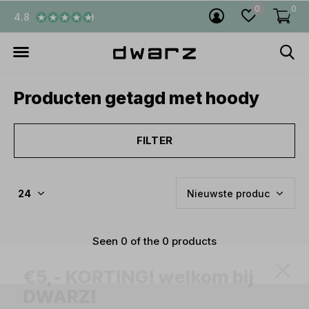
0
0
4.8
Producten getagd met hoody
FILTER
Seen 0 of the 0 products
€5,- KORTING! welkom bij
DWARZ!