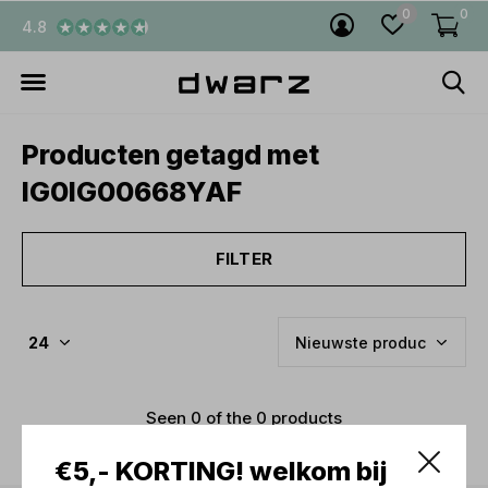
0
0
4.8
Producten getagd met
IG0IG00668YAF
FILTER
Seen 0 of the 0 products
€5,- KORTING! welkom bij