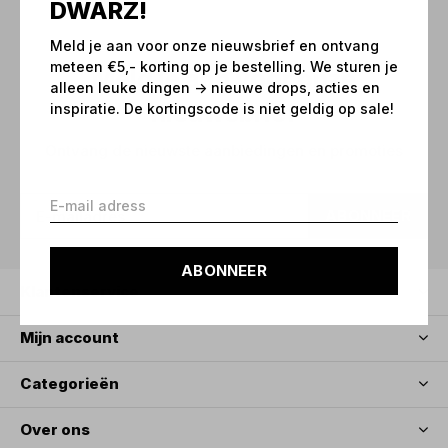
DWARZ!
Meld je aan voor onze nieuwsbrief en ontvang
meteen €5,- korting op je bestelling. We sturen je
Meld je aan voor onze
alleen leuke dingen -> nieuwe drops, acties en
nieuwsbrief
inspiratie. De kortingscode is niet geldig op sale!
Ontvang de nieuwste aanbiedingen en promoties
ABONNEER
ABONNEER
Klantenservice
Mijn account
Categorieën
Over ons