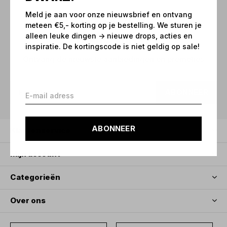
Meld je aan voor onze nieuwsbrief en ontvang
Meld je aan voor onze
meteen €5,- korting op je bestelling. We sturen je
alleen leuke dingen -> nieuwe drops, acties en
nieuwsbrief
inspiratie. De kortingscode is niet geldig op sale!
Ontvang de nieuwste aanbiedingen en promoties
ABONNEER
ABONNEER
Klantenservice
Mijn account
Categorieën
Over ons