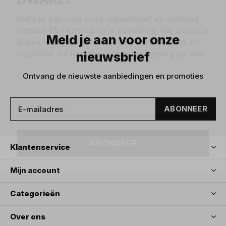
DWARZ!
Meld je aan voor onze nieuwsbrief en ontvang
meteen €5,- korting op je bestelling. We sturen je
Meld je aan voor onze
alleen leuke dingen -> nieuwe drops, acties en
nieuwsbrief
inspiratie. De kortingscode is niet geldig op sale!
Ontvang de nieuwste aanbiedingen en promoties
ABONNEER
ABONNEER
Klantenservice
Mijn account
Categorieën
Over ons