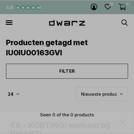
0
0
4.8
Producten getagd met
IU0IU00163GVI
FILTER
Seen 0 of the 0 products
€5,- KORTING! welkom bij