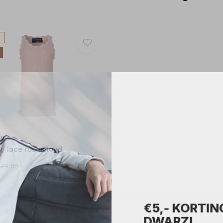
de
w/ lace rose cloud
29,00
€5,- KORTING
DWARZ!