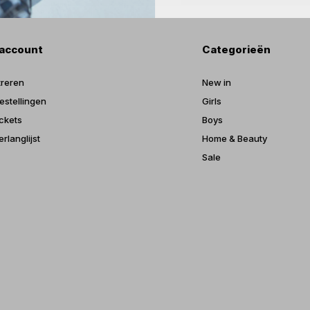
 account
Categorieën
treren
New in
estellingen
Girls
ickets
Boys
erlanglijst
Home & Beauty
Sale