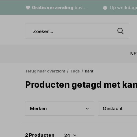
Gratis verzending
boven €79,-
Op werkdage
NE
Terug naar overzicht
Tags
kant
Producten getagd met kan
Merk
en
Gesl
acht
2 Producten