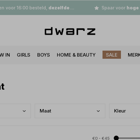
n voor 16:00 besteld,
dezelfde dag
verzonden
Spaar voor
hoge korting
W IN
GIRLS
BOYS
HOME & BEAUTY
SALE
MER
t
Maat
Kleu
r
€0
-
€45