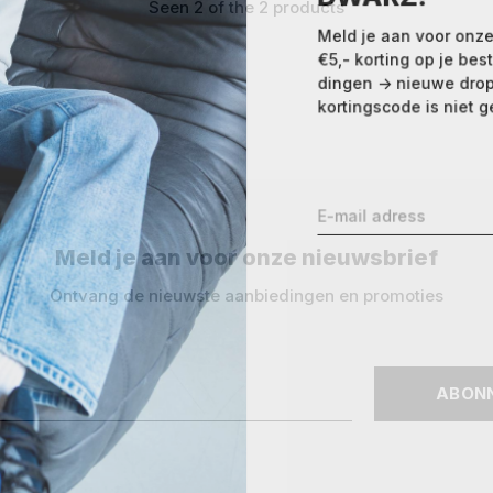
Seen 2 of the 2 products
Meld je aan voor onze
€5,- korting op je best
dingen -> nieuwe drops,
kortingscode is niet ge
Meld je aan voor onze nieuwsbrief
Ontvang de nieuwste aanbiedingen en promoties
ABON