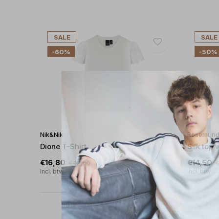
SALE
SALE
-60%
-50%
Nik&Nik
Rosemun
Dione T-Shirt
Silk top 
€16,80
€14,50
€42,00
€
Incl. btw
Incl. btw