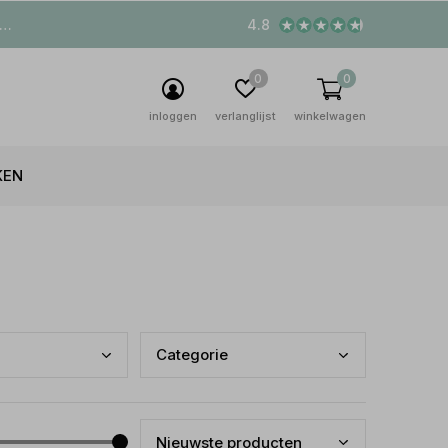
4.8
0
0
inloggen
verlanglijst
winkelwagen
KEN
Cate
gorie