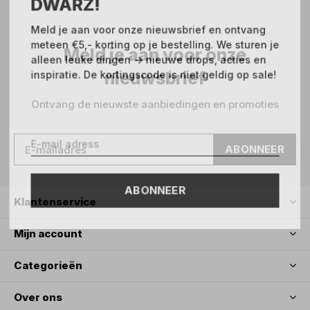
DWARZ!
Meld je aan voor onze nieuwsbrief en ontvang
meteen €5,- korting op je bestelling. We sturen je
Meld je aan voor onze
alleen leuke dingen -> nieuwe drops, acties en
nieuwsbrief
inspiratie. De kortingscode is niet geldig op sale!
Ontvang de nieuwste aanbiedingen en promoties
ABONNEER
ABONNEER
Klantenservice
Mijn account
Categorieën
Over ons