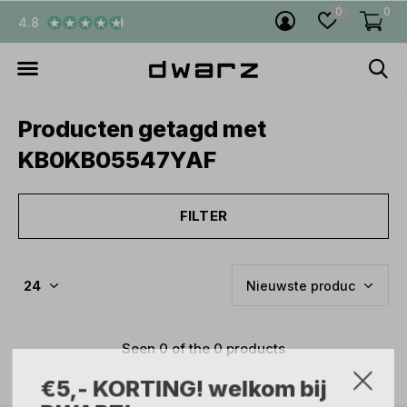
0
0
4.8
Producten getagd met
KB0KB05547YAF
FILTER
Seen 0 of the 0 products
€5,- KORTING! welkom bij