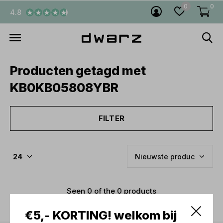
0
0
4.8
Producten getagd met
KB0KB05808YBR
FILTER
Seen 0 of the 0 products
€5,- KORTING! welkom bij