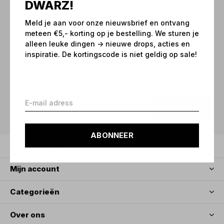
DWARZ!
Meld je aan voor onze nieuwsbrief en ontvang
meteen €5,- korting op je bestelling. We sturen je
Meld je aan voor onze
alleen leuke dingen -> nieuwe drops, acties en
nieuwsbrief
inspiratie. De kortingscode is niet geldig op sale!
Ontvang de nieuwste aanbiedingen en promoties
ABONNEER
ABONNEER
Klantenservice
Mijn account
Categorieën
Over ons