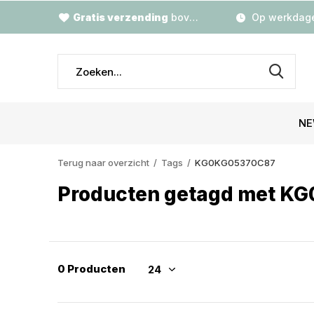
Gratis verzending
boven €79,-
Op werkdage
NE
Terug naar overzicht
Tags
KG0KG05370C87
Producten getagd met K
0 Producten