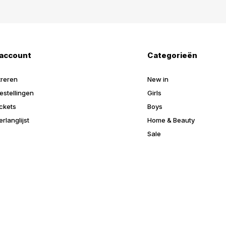
 account
Categorieën
treren
New in
estellingen
Girls
ickets
Boys
erlanglijst
Home & Beauty
Sale