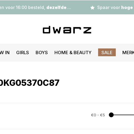
n voor 16:00 besteld,
dezelfde dag
verzonden
Spaar voor
hoge korting
W IN
GIRLS
BOYS
HOME & BEAUTY
SALE
MER
G0KG05370C87
€0
-
€5