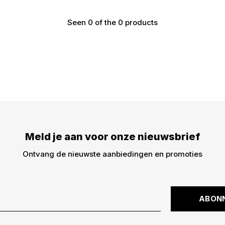
Seen 0 of the 0 products
€5,- KORTING
DWARZ!
Meld je aan voor onze nieuwsbrief
Meld je aan voor onze
€5,- korting op je best
Ontvang de nieuwste aanbiedingen en promoties
dingen -> nieuwe drops,
kortingscode is niet ge
ABON