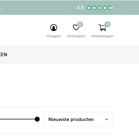
4.8
0
0
inloggen
verlanglijst
winkelwagen
KEN