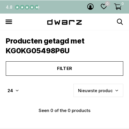
0
0
4.8
Producten getagd met
KG0KG05498P6U
FILTER
Seen 0 of the 0 products