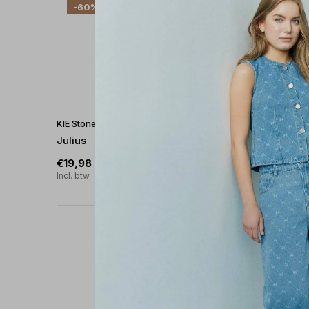
-60%
KIE Stone Boy
Julius
€19,98
€49,95
Incl. btw