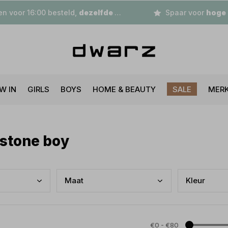
n voor 16:00 besteld,
dezelfde dag
verzonden
Spaar voor
hoge korting
W IN
GIRLS
BOYS
HOME & BEAUTY
SALE
MER
 stone boy
Maat
Kleu
r
€0
-
€80