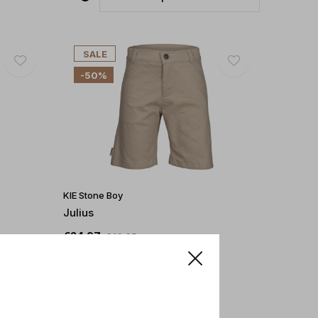
SALE
-50%
KIE Stone Boy
Julius
€24,97
€49,95
Incl. btw