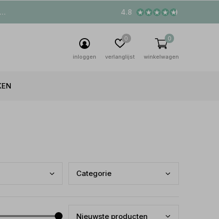
4.8
0
0
inloggen
verlanglijst
winkelwagen
KEN
Cate
gorie