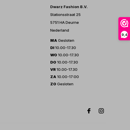
Dwarz Fashion B.V.
Stationsstraat 25
5751 HA Deurne
Nederland
9,4
MA
Gesloten
DI
10.00-17.30
WO
10.00-17.30
DO
10.00-17.30
VR
10.00-17.30
ZA
10.00-17:00
ZO
Gesloten