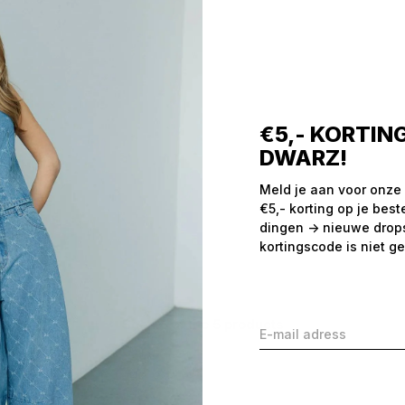
€5,- KORTING
DWARZ!
Meld je aan voor onze
€5,- korting op je best
dingen -> nieuwe drops,
kortingscode is niet ge
Seen 5 of the 5 products