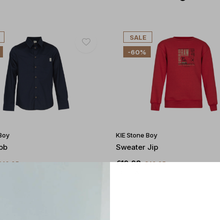
SALE
-60%
Boy
KIE Stone Boy
ob
Sweater Jip
€19,98
€49,95
€49,95
Incl. btw