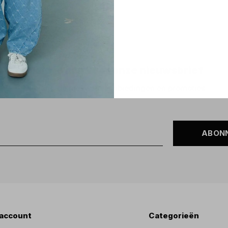
Meld je aan voor onze nieuwsbrief
Ontvang de nieuwste aanbiedingen en promoties
ABON
 account
Categorieën