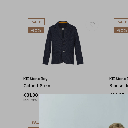
SALE
SALE
-60%
-50%
KIE Stone Boy
KIE Stone 
Colbert Stein
Blouse J
€31,98
€24,97
€79,95
Incl. btw
Incl. btw
SALE