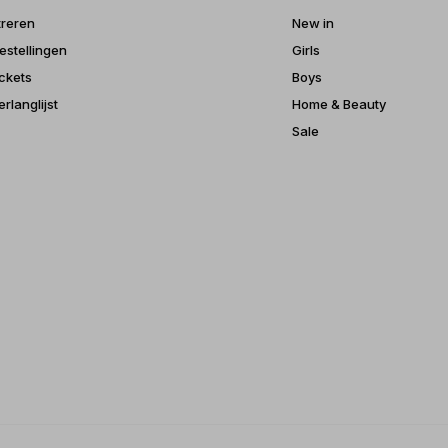
treren
New in
estellingen
Girls
ickets
Boys
erlanglijst
Home & Beauty
Sale