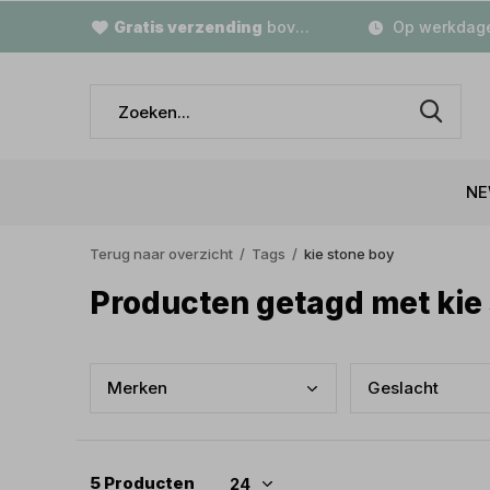
Gratis verzending
boven €79,-
Op werkdage
NE
Terug naar overzicht
Tags
kie stone boy
Producten getagd met kie
Merk
en
Gesl
acht
5 Producten